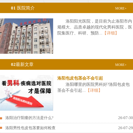
01
医院简介
MORE+
洛阳阳光医院，是目前为止洛阳市内
规模大、品质卓越的现代化男科医院，医
院集医疗、科研、预防...
【详细】
02
最新文章
MORE+
洛阳包皮包茎会不会引起
洛阳哪里的医院男科好?洛阳包皮包
茎会不会引起...
【详细】
洛阳治疗阳痿的方法是什么?
26-07-30
洛阳男性包皮包茎要如何检查
26-07-29