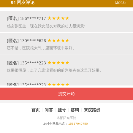
04
网友评论
MORE+
★★★★★
[匿名] 186*****717
感谢张医生，现在我女朋友对我的功夫很满意!
★★★★★
[匿名] 130*****626
还不错，医院很大气，里面环境非常好。
★★★★★
[匿名] 135*****223
效果很明显，走了几家没看好的前列腺炎在这里开始果。
★★★★★
[匿名] 135*****223
呵呵，就是屌，你们医院护士穿着挺漂亮的。
提交评论
★★★★★
[匿名] 155*****941
首页
|
问答
|
挂号
|
咨询
|
来院路线
万主任果然名不虚传，好，挺亲近和严谨。
洛阳阳光医院
24小时热线电话：
15837940750
★★★★★
[匿名] 180*****290