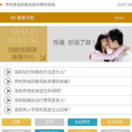
男性降低阳痿风险有哪些措施
26-07-28
03
健康导航
MORE+
洛阳治疗阳痿的方法是什么?
男性降低阳痿风险有哪些措施?
洛阳早泄患者该怎样调理?
洛阳阳痿的治疗费用是多少?
洛阳男人早泄到底是怎么回事?
阳痿
早泄
勃起障碍
性交障碍