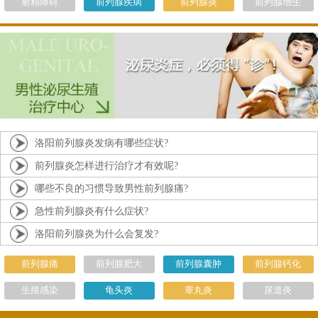
射精障碍
前列腺疾病
前列腺炎
前列腺增生
洛阳前列腺炎发病有哪些症状?
前列腺炎怎样进行治疗才有效呢?
哪些不良的习惯导致男性前列腺痛?
急性前列腺炎有什么症状?
洛阳前列腺炎为什么会复发?
前列腺痛
前列腺肥大
前列腺囊肿
前列腺钙化
生殖感染
龟头炎
睾丸炎
尿道炎