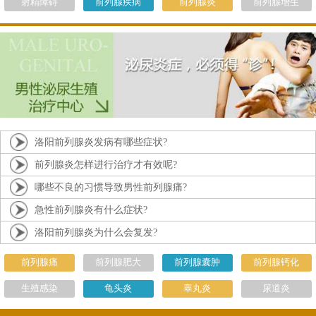
射精障碍
前列腺疾病
前列腺炎
前列腺增生
洛阳前列腺炎发病有哪些症状?
前列腺炎怎样进行治疗才有效呢?
哪些不良的习惯导致男性前列腺痛?
急性前列腺炎有什么症状?
洛阳前列腺炎为什么会复发?
前列腺痛
前列腺肥大
前列腺囊肿
前列腺钙化
生殖感染
龟头炎
睾丸炎
尿道炎