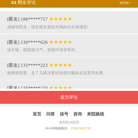
04
网友评论
MORE+
★★★★★
[匿名] 186*****717
感谢张医生，现在我女朋友对我的功夫很满意!
★★★★★
[匿名] 130*****626
还不错，医院很大气，里面环境非常好。
★★★★★
[匿名] 135*****223
效果很明显，走了几家没看好的前列腺炎在这里开始果。
★★★★★
[匿名] 135*****223
呵呵，就是屌，你们医院护士穿着挺漂亮的。
提交评论
★★★★★
[匿名] 155*****941
首页
|
问答
|
挂号
|
咨询
|
来院路线
万主任果然名不虚传，好，挺亲近和严谨。
洛阳阳光医院
24小时热线电话：
15837940750
★★★★★
[匿名] 180*****290