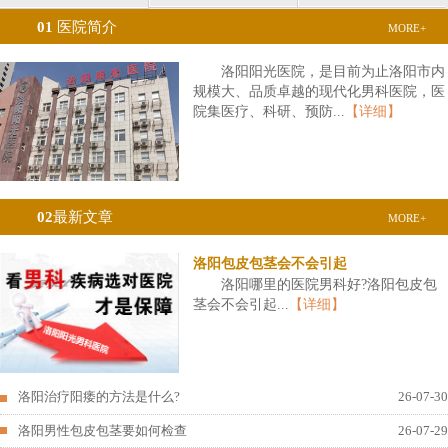
01
医院简介
MORE+
洛阳阳光医院，是目前为止洛阳市内
规模大、品质卓越的现代化男科医院，医
院集医疗、科研、预防...
【详细】
02
最新文章
MORE+
洛阳包皮包茎会不会引起
洛阳哪里的医院男科好?洛阳包皮包
茎会不会引起...
【详细】
洛阳治疗阳痿的方法是什么?
26-07-30
洛阳男性包皮包茎要如何检查
26-07-29