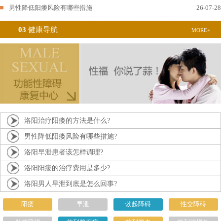
男性降低阳痿风险有哪些措施
26-07-28
03
健康导航
MORE+
洛阳治疗阳痿的方法是什么?
男性降低阳痿风险有哪些措施?
洛阳早泄患者该怎样调理?
洛阳阳痿的治疗费用是多少?
洛阳男人早泄到底是怎么回事?
阳痿
早泄
勃起障碍
性交障碍