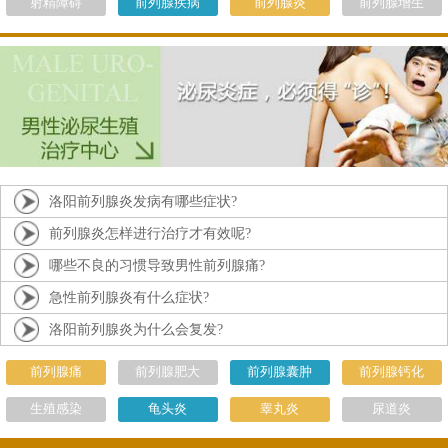
射精障碍
前列腺疾病
前列腺炎
前列腺增生
洛阳前列腺炎发病有哪些症状?
前列腺炎怎样进行治疗才有效呢?
哪些不良的习惯导致男性前列腺痛?
急性前列腺炎有什么症状?
洛阳前列腺炎为什么会复发?
前列腺痛
前列腺肥大
前列腺囊肿
前列腺钙化
生殖感染
龟头炎
睾丸炎
尿道炎