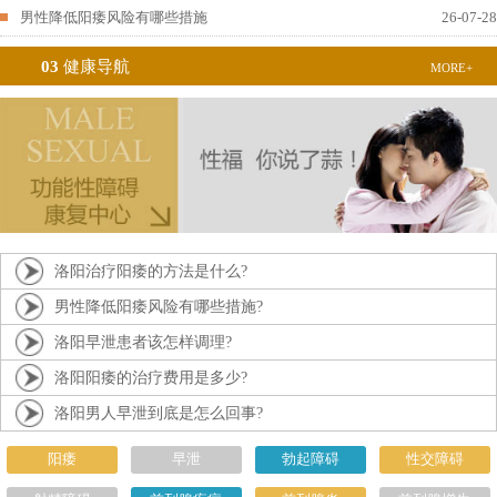
男性降低阳痿风险有哪些措施
26-07-28
03
健康导航
MORE+
洛阳治疗阳痿的方法是什么?
男性降低阳痿风险有哪些措施?
洛阳早泄患者该怎样调理?
洛阳阳痿的治疗费用是多少?
洛阳男人早泄到底是怎么回事?
阳痿
早泄
勃起障碍
性交障碍