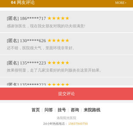
04
网友评论
MORE+
★★★★★
[匿名] 186*****717
感谢张医生，现在我女朋友对我的功夫很满意!
★★★★★
[匿名] 130*****626
还不错，医院很大气，里面环境非常好。
★★★★★
[匿名] 135*****223
效果很明显，走了几家没看好的前列腺炎在这里开始果。
★★★★★
[匿名] 135*****223
呵呵，就是屌，你们医院护士穿着挺漂亮的。
提交评论
★★★★★
[匿名] 155*****941
首页
|
问答
|
挂号
|
咨询
|
来院路线
万主任果然名不虚传，好，挺亲近和严谨。
洛阳阳光医院
24小时热线电话：
15837940750
★★★★★
[匿名] 180*****290