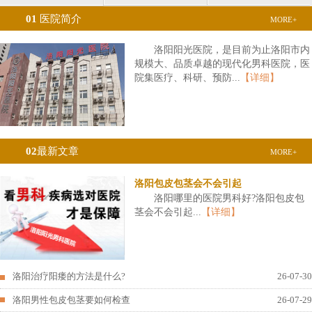
01
医院简介
MORE+
洛阳阳光医院，是目前为止洛阳市内
规模大、品质卓越的现代化男科医院，医
院集医疗、科研、预防...
【详细】
02
最新文章
MORE+
洛阳包皮包茎会不会引起
洛阳哪里的医院男科好?洛阳包皮包
茎会不会引起...
【详细】
洛阳治疗阳痿的方法是什么?
26-07-30
洛阳男性包皮包茎要如何检查
26-07-29