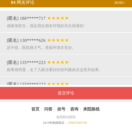
04
网友评论
MORE+
★★★★★
[匿名] 186*****717
感谢张医生，现在我女朋友对我的功夫很满意!
★★★★★
[匿名] 130*****626
还不错，医院很大气，里面环境非常好。
★★★★★
[匿名] 135*****223
效果很明显，走了几家没看好的前列腺炎在这里开始果。
★★★★★
[匿名] 135*****223
呵呵，就是屌，你们医院护士穿着挺漂亮的。
提交评论
★★★★★
[匿名] 155*****941
首页
|
问答
|
挂号
|
咨询
|
来院路线
万主任果然名不虚传，好，挺亲近和严谨。
洛阳阳光医院
24小时热线电话：
15837940750
★★★★★
[匿名] 180*****290