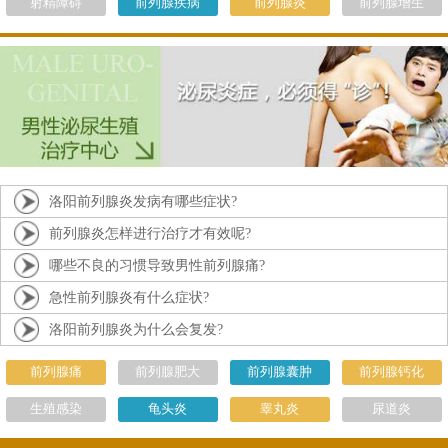
射精障碍
前列腺疾病
前列腺炎
前列腺增生
洛阳前列腺炎发病有哪些症状?
前列腺炎怎样进行治疗才有效呢?
哪些不良的习惯导致男性前列腺痛?
急性前列腺炎有什么症状?
洛阳前列腺炎为什么会复发?
前列腺痛
前列腺肥大
前列腺囊肿
前列腺钙化
生殖感染
龟头炎
睾丸炎
尿道炎