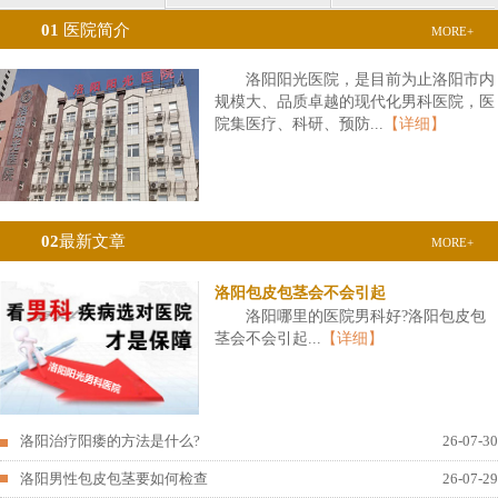
01
医院简介
MORE+
洛阳阳光医院，是目前为止洛阳市内
规模大、品质卓越的现代化男科医院，医
院集医疗、科研、预防...
【详细】
02
最新文章
MORE+
洛阳包皮包茎会不会引起
洛阳哪里的医院男科好?洛阳包皮包
茎会不会引起...
【详细】
洛阳治疗阳痿的方法是什么?
26-07-30
洛阳男性包皮包茎要如何检查
26-07-29