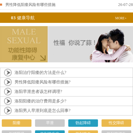
男性降低阳痿风险有哪些措施
26-07-28
03
健康导航
MORE+
洛阳治疗阳痿的方法是什么?
男性降低阳痿风险有哪些措施?
洛阳早泄患者该怎样调理?
洛阳阳痿的治疗费用是多少?
洛阳男人早泄到底是怎么回事?
阳痿
早泄
勃起障碍
性交障碍