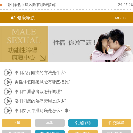
男性降低阳痿风险有哪些措施
26-07-28
03
健康导航
MORE+
洛阳治疗阳痿的方法是什么?
男性降低阳痿风险有哪些措施?
洛阳早泄患者该怎样调理?
洛阳阳痿的治疗费用是多少?
洛阳男人早泄到底是怎么回事?
阳痿
早泄
勃起障碍
性交障碍