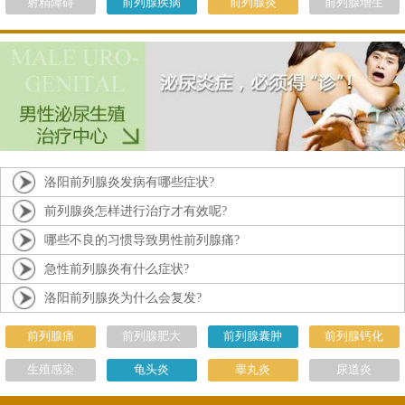
射精障碍
前列腺疾病
前列腺炎
前列腺增生
洛阳前列腺炎发病有哪些症状?
前列腺炎怎样进行治疗才有效呢?
哪些不良的习惯导致男性前列腺痛?
急性前列腺炎有什么症状?
洛阳前列腺炎为什么会复发?
前列腺痛
前列腺肥大
前列腺囊肿
前列腺钙化
生殖感染
龟头炎
睾丸炎
尿道炎