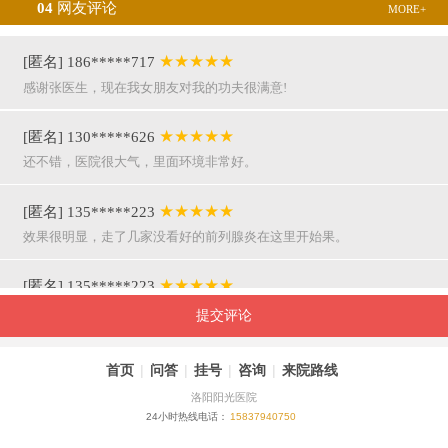
04
网友评论
MORE+
★★★★★
[匿名] 186*****717
感谢张医生，现在我女朋友对我的功夫很满意!
★★★★★
[匿名] 130*****626
还不错，医院很大气，里面环境非常好。
★★★★★
[匿名] 135*****223
效果很明显，走了几家没看好的前列腺炎在这里开始果。
★★★★★
[匿名] 135*****223
呵呵，就是屌，你们医院护士穿着挺漂亮的。
提交评论
★★★★★
[匿名] 155*****941
首页
|
问答
|
挂号
|
咨询
|
来院路线
万主任果然名不虚传，好，挺亲近和严谨。
洛阳阳光医院
24小时热线电话：
15837940750
★★★★★
[匿名] 180*****290