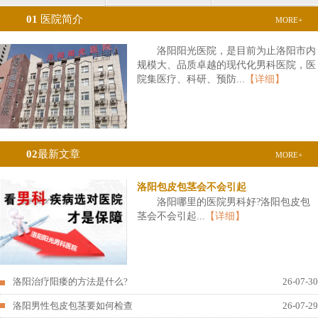
01
医院简介
MORE+
洛阳阳光医院，是目前为止洛阳市内
规模大、品质卓越的现代化男科医院，医
院集医疗、科研、预防...
【详细】
02
最新文章
MORE+
洛阳包皮包茎会不会引起
洛阳哪里的医院男科好?洛阳包皮包
茎会不会引起...
【详细】
洛阳治疗阳痿的方法是什么?
26-07-30
洛阳男性包皮包茎要如何检查
26-07-29