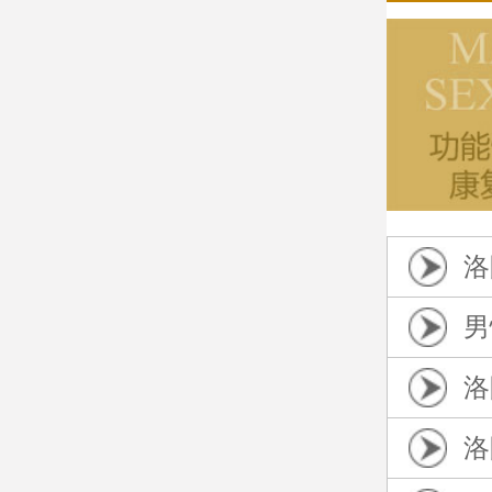
洛
男
洛
洛