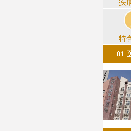
疾
特
01