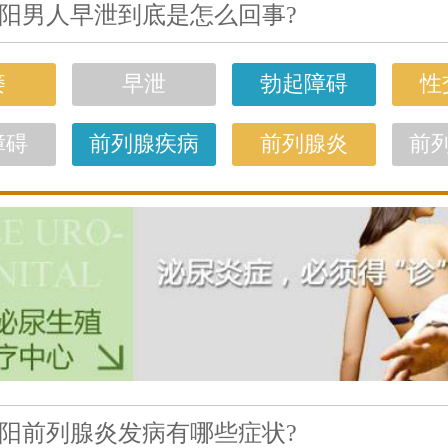
阳男人早泄到底是怎么回事?
痿
早泄
勃起障碍
性
障碍
前列腺疾病
前列腺炎
前
阳前列腺炎发病有哪些症状?