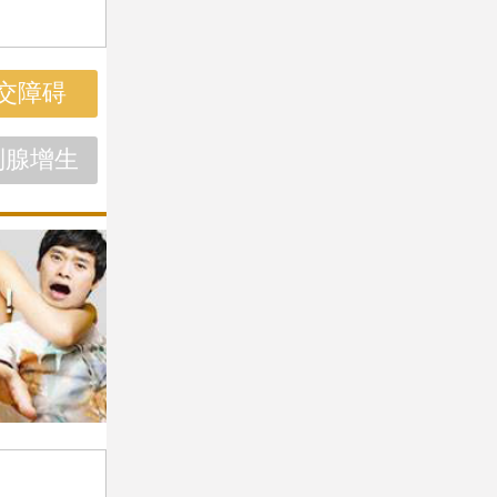
交障碍
列腺增生