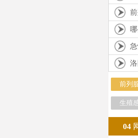
前
哪
急
洛
前列
生殖
04