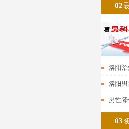
02
洛阳治
洛阳男
男性降
03