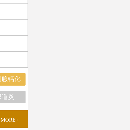
列腺钙化
尿道炎
MORE+