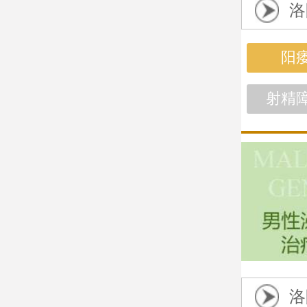
洛
阳
射精
洛