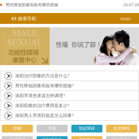
男性降低阳痿风险有哪些措施
26-07-28
03
健康导航
MORE+
洛阳治疗阳痿的方法是什么?
男性降低阳痿风险有哪些措施?
洛阳早泄患者该怎样调理?
洛阳阳痿的治疗费用是多少?
洛阳男人早泄到底是怎么回事?
阳痿
早泄
勃起障碍
性交障碍