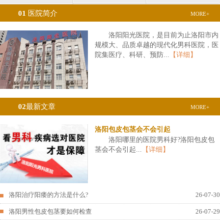
01
医院简介
MORE+
洛阳阳光医院，是目前为止洛阳市内
规模大、品质卓越的现代化男科医院，医
院集医疗、科研、预防...
【详细】
02
最新文章
MORE+
洛阳包皮包茎会不会引起
洛阳哪里的医院男科好?洛阳包皮包
茎会不会引起...
【详细】
洛阳治疗阳痿的方法是什么?
26-07-30
洛阳男性包皮包茎要如何检查
26-07-29