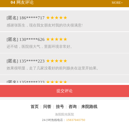
04
网友评论
MORE+
★★★★★
[匿名] 186*****717
感谢张医生，现在我女朋友对我的功夫很满意!
★★★★★
[匿名] 130*****626
还不错，医院很大气，里面环境非常好。
★★★★★
[匿名] 135*****223
效果很明显，走了几家没看好的前列腺炎在这里开始果。
★★★★★
[匿名] 135*****223
呵呵，就是屌，你们医院护士穿着挺漂亮的。
提交评论
★★★★★
[匿名] 155*****941
首页
|
问答
|
挂号
|
咨询
|
来院路线
万主任果然名不虚传，好，挺亲近和严谨。
洛阳阳光医院
24小时热线电话：
15837940750
★★★★★
[匿名] 180*****290