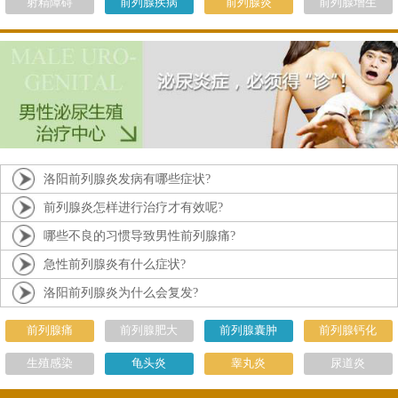
射精障碍
前列腺疾病
前列腺炎
前列腺增生
洛阳前列腺炎发病有哪些症状?
前列腺炎怎样进行治疗才有效呢?
哪些不良的习惯导致男性前列腺痛?
急性前列腺炎有什么症状?
洛阳前列腺炎为什么会复发?
前列腺痛
前列腺肥大
前列腺囊肿
前列腺钙化
生殖感染
龟头炎
睾丸炎
尿道炎