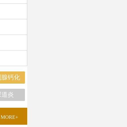
列腺钙化
尿道炎
MORE+