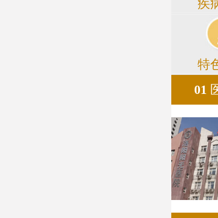
疾
特
01