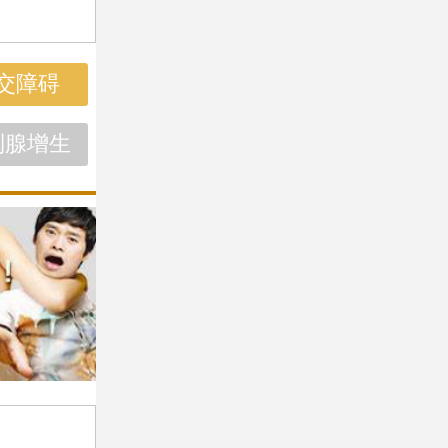
交障碍
列腺增生