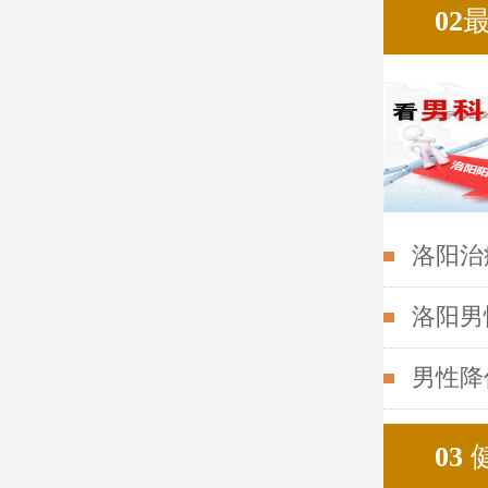
02
洛阳治
洛阳男
男性降
03