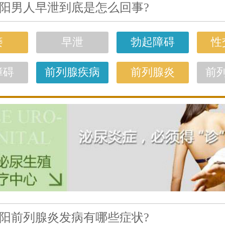
阳男人早泄到底是怎么回事?
痿
早泄
勃起障碍
性
障碍
前列腺疾病
前列腺炎
前
阳前列腺炎发病有哪些症状?