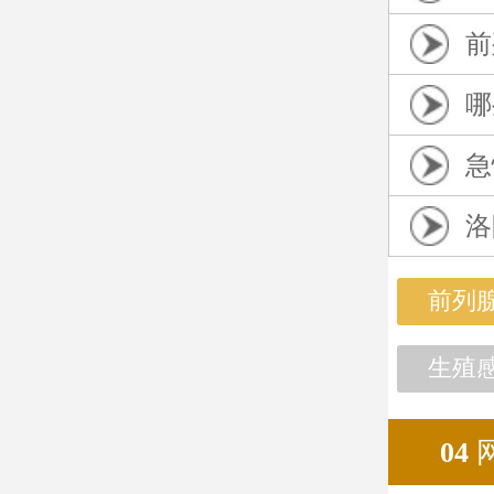
前
哪
急
洛
前列
生殖
04