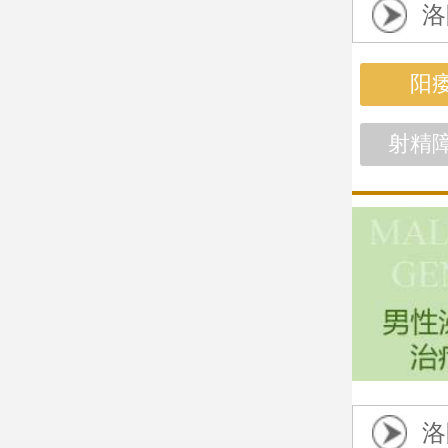
洛
阳
射精
洛