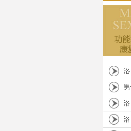
洛
男
洛
洛