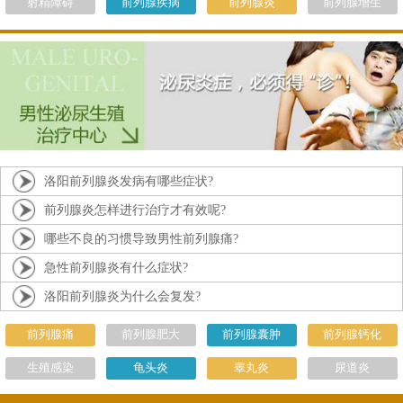
射精障碍
前列腺疾病
前列腺炎
前列腺增生
洛阳前列腺炎发病有哪些症状?
前列腺炎怎样进行治疗才有效呢?
哪些不良的习惯导致男性前列腺痛?
急性前列腺炎有什么症状?
洛阳前列腺炎为什么会复发?
前列腺痛
前列腺肥大
前列腺囊肿
前列腺钙化
生殖感染
龟头炎
睾丸炎
尿道炎