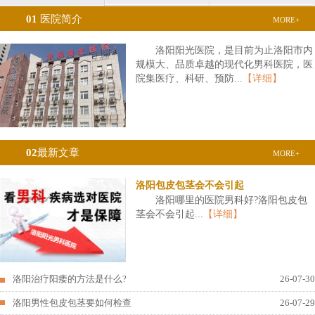
01
医院简介
MORE+
洛阳阳光医院，是目前为止洛阳市内
规模大、品质卓越的现代化男科医院，医
院集医疗、科研、预防...
【详细】
02
最新文章
MORE+
洛阳包皮包茎会不会引起
洛阳哪里的医院男科好?洛阳包皮包
茎会不会引起...
【详细】
洛阳治疗阳痿的方法是什么?
26-07-30
洛阳男性包皮包茎要如何检查
26-07-29