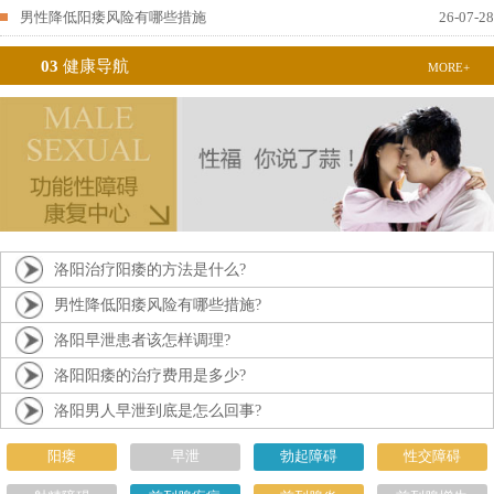
男性降低阳痿风险有哪些措施
26-07-28
03
健康导航
MORE+
洛阳治疗阳痿的方法是什么?
男性降低阳痿风险有哪些措施?
洛阳早泄患者该怎样调理?
洛阳阳痿的治疗费用是多少?
洛阳男人早泄到底是怎么回事?
阳痿
早泄
勃起障碍
性交障碍