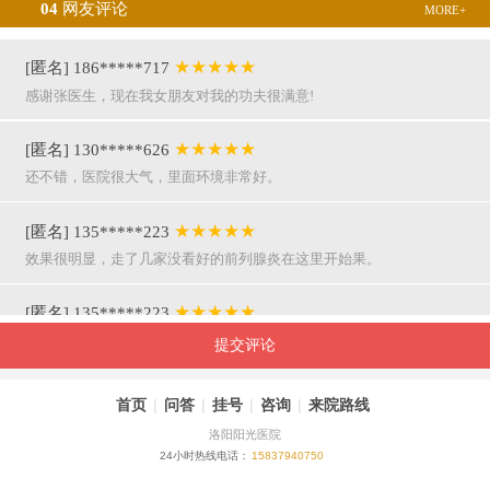
04
网友评论
MORE+
★★★★★
[匿名] 186*****717
感谢张医生，现在我女朋友对我的功夫很满意!
★★★★★
[匿名] 130*****626
还不错，医院很大气，里面环境非常好。
★★★★★
[匿名] 135*****223
效果很明显，走了几家没看好的前列腺炎在这里开始果。
★★★★★
[匿名] 135*****223
呵呵，就是屌，你们医院护士穿着挺漂亮的。
提交评论
★★★★★
[匿名] 155*****941
首页
|
问答
|
挂号
|
咨询
|
来院路线
万主任果然名不虚传，好，挺亲近和严谨。
洛阳阳光医院
24小时热线电话：
15837940750
★★★★★
[匿名] 180*****290