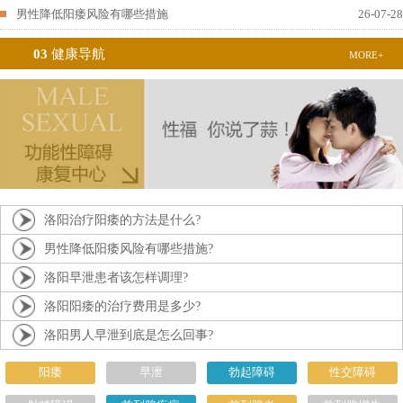
男性降低阳痿风险有哪些措施
26-07-28
03
健康导航
MORE+
洛阳治疗阳痿的方法是什么?
男性降低阳痿风险有哪些措施?
洛阳早泄患者该怎样调理?
洛阳阳痿的治疗费用是多少?
洛阳男人早泄到底是怎么回事?
阳痿
早泄
勃起障碍
性交障碍