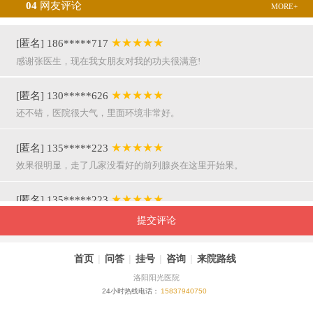
04
网友评论
MORE+
★★★★★
[匿名] 186*****717
感谢张医生，现在我女朋友对我的功夫很满意!
★★★★★
[匿名] 130*****626
还不错，医院很大气，里面环境非常好。
★★★★★
[匿名] 135*****223
效果很明显，走了几家没看好的前列腺炎在这里开始果。
★★★★★
[匿名] 135*****223
呵呵，就是屌，你们医院护士穿着挺漂亮的。
提交评论
★★★★★
[匿名] 155*****941
首页
|
问答
|
挂号
|
咨询
|
来院路线
万主任果然名不虚传，好，挺亲近和严谨。
洛阳阳光医院
24小时热线电话：
15837940750
★★★★★
[匿名] 180*****290