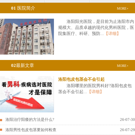
01
医院简介
MORE+
洛阳阳光医院，是目前为止洛阳市内
规模大、品质卓越的现代化男科医院，医
院集医疗、科研、预防...
【详细】
02
最新文章
MORE+
洛阳包皮包茎会不会引起
洛阳哪里的医院男科好?洛阳包皮包
茎会不会引起...
【详细】
洛阳治疗阳痿的方法是什么?
26-07-30
洛阳男性包皮包茎要如何检查
26-07-29