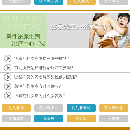
射精障碍
前列腺疾病
前列腺炎
前列腺增生
洛阳前列腺炎发病有哪些症状?
前列腺炎怎样进行治疗才有效呢?
哪些不良的习惯导致男性前列腺痛?
急性前列腺炎有什么症状?
洛阳前列腺炎为什么会复发?
前列腺痛
前列腺肥大
前列腺囊肿
前列腺钙化
生殖感染
龟头炎
睾丸炎
尿道炎