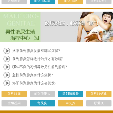
射精障碍
前列腺疾病
前列腺炎
前列腺增生
洛阳前列腺炎发病有哪些症状?
前列腺炎怎样进行治疗才有效呢?
哪些不良的习惯导致男性前列腺痛?
急性前列腺炎有什么症状?
洛阳前列腺炎为什么会复发?
前列腺痛
前列腺肥大
前列腺囊肿
前列腺钙化
生殖感染
龟头炎
睾丸炎
尿道炎