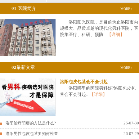
01
医院简介
MORE+
洛阳阳光医院，是目前为止洛阳市内
规模大、品质卓越的现代化男科医院，医
院集医疗、科研、预防...
【详细】
02
最新文章
MORE+
洛阳包皮包茎会不会引起
洛阳哪里的医院男科好?洛阳包皮包
茎会不会引起...
【详细】
洛阳治疗阳痿的方法是什么?
26-07-30
洛阳男性包皮包茎要如何检查
26-07-29