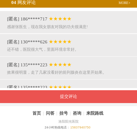
04
网友评论
MORE+
★★★★★
[匿名] 186*****717
感谢张医生，现在我女朋友对我的功夫很满意!
★★★★★
[匿名] 130*****626
还不错，医院很大气，里面环境非常好。
★★★★★
[匿名] 135*****223
效果很明显，走了几家没看好的前列腺炎在这里开始果。
★★★★★
[匿名] 135*****223
呵呵，就是屌，你们医院护士穿着挺漂亮的。
提交评论
★★★★★
[匿名] 155*****941
首页
|
问答
|
挂号
|
咨询
|
来院路线
万主任果然名不虚传，好，挺亲近和严谨。
洛阳阳光医院
24小时热线电话：
15837940750
★★★★★
[匿名] 180*****290