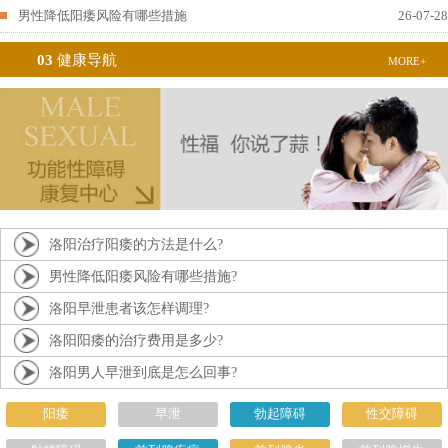
男性降低阳痿风险有哪些措施
26-07-28
03
健康导航
MORE+
洛阳治疗阳痿的方法是什么?
男性降低阳痿风险有哪些措施?
洛阳早泄患者该怎样调理?
洛阳阳痿的治疗费用是多少?
洛阳男人早泄到底是怎么回事?
阳痿
早泄
勃起障碍
性交障碍