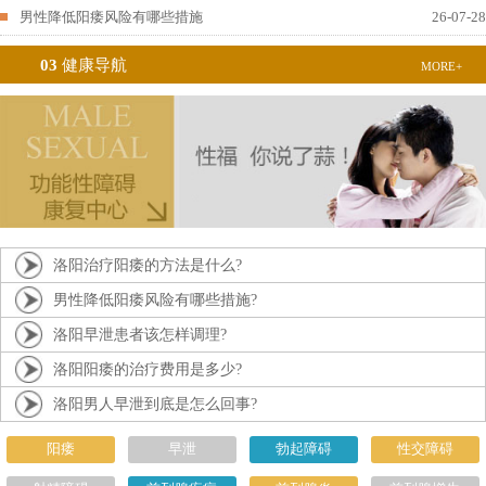
男性降低阳痿风险有哪些措施
26-07-28
03
健康导航
MORE+
洛阳治疗阳痿的方法是什么?
男性降低阳痿风险有哪些措施?
洛阳早泄患者该怎样调理?
洛阳阳痿的治疗费用是多少?
洛阳男人早泄到底是怎么回事?
阳痿
早泄
勃起障碍
性交障碍