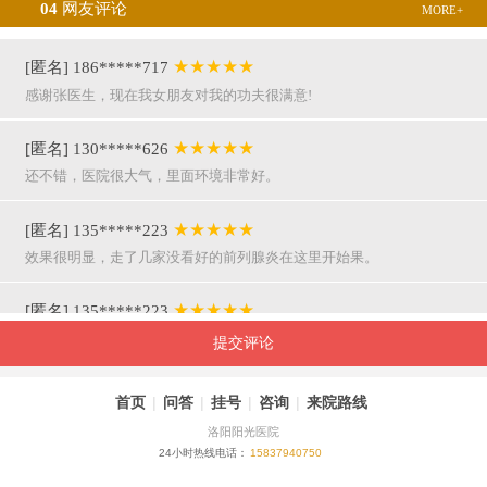
04
网友评论
MORE+
★★★★★
[匿名] 186*****717
感谢张医生，现在我女朋友对我的功夫很满意!
★★★★★
[匿名] 130*****626
还不错，医院很大气，里面环境非常好。
★★★★★
[匿名] 135*****223
效果很明显，走了几家没看好的前列腺炎在这里开始果。
★★★★★
[匿名] 135*****223
呵呵，就是屌，你们医院护士穿着挺漂亮的。
提交评论
★★★★★
[匿名] 155*****941
首页
|
问答
|
挂号
|
咨询
|
来院路线
万主任果然名不虚传，好，挺亲近和严谨。
洛阳阳光医院
24小时热线电话：
15837940750
★★★★★
[匿名] 180*****290