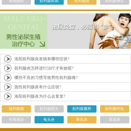
射精障碍
前列腺疾病
前列腺炎
前列腺增生
洛阳前列腺炎发病有哪些症状?
前列腺炎怎样进行治疗才有效呢?
哪些不良的习惯导致男性前列腺痛?
急性前列腺炎有什么症状?
洛阳前列腺炎为什么会复发?
前列腺痛
前列腺肥大
前列腺囊肿
前列腺钙化
生殖感染
龟头炎
睾丸炎
尿道炎