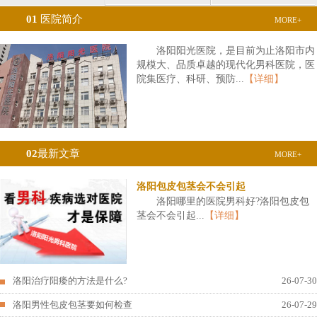
01
医院简介
MORE+
洛阳阳光医院，是目前为止洛阳市内
规模大、品质卓越的现代化男科医院，医
院集医疗、科研、预防...
【详细】
02
最新文章
MORE+
洛阳包皮包茎会不会引起
洛阳哪里的医院男科好?洛阳包皮包
茎会不会引起...
【详细】
洛阳治疗阳痿的方法是什么?
26-07-30
洛阳男性包皮包茎要如何检查
26-07-29