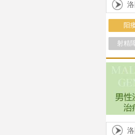
洛
阳
射精
洛