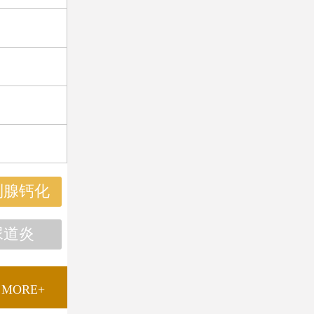
列腺钙化
尿道炎
MORE+