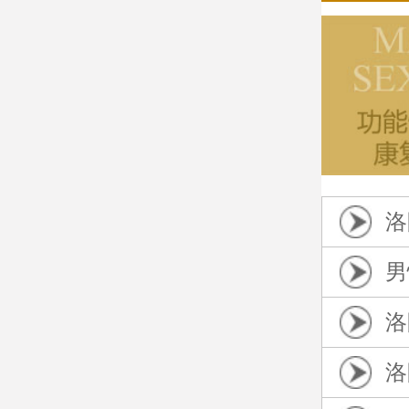
洛
男
洛
洛