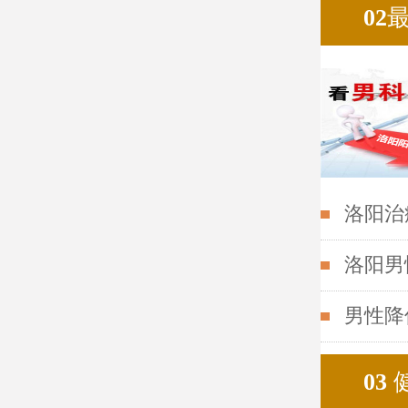
02
洛阳治
洛阳男
男性降
03