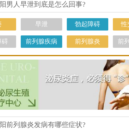
阳男人早泄到底是怎么回事?
痿
早泄
勃起障碍
性
障碍
前列腺疾病
前列腺炎
前
阳前列腺炎发病有哪些症状?