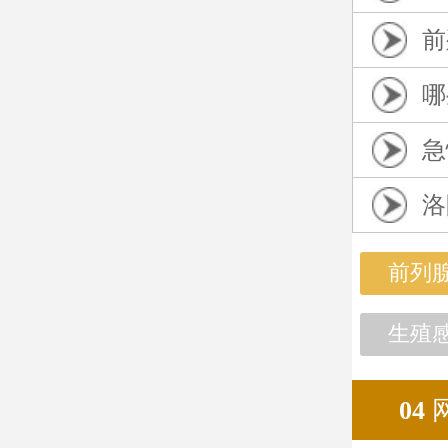
前
哪
急
洛
前列
生殖
04