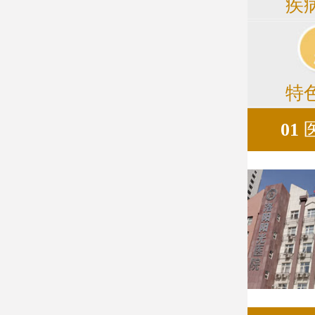
疾
特
01