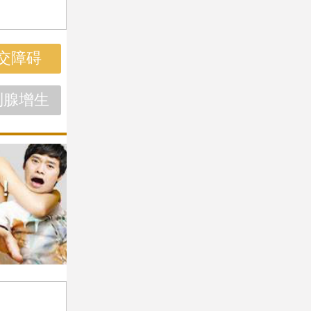
交障碍
列腺增生