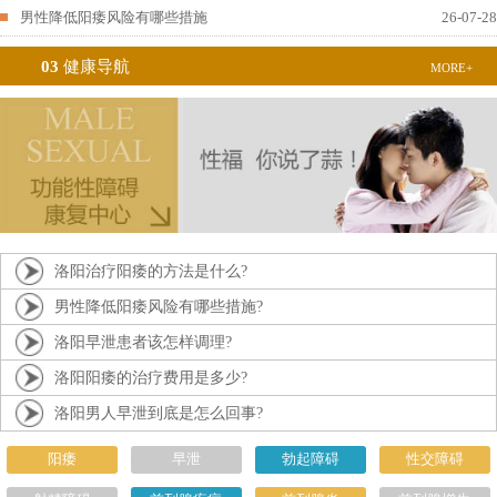
男性降低阳痿风险有哪些措施
26-07-28
03
健康导航
MORE+
洛阳治疗阳痿的方法是什么?
男性降低阳痿风险有哪些措施?
洛阳早泄患者该怎样调理?
洛阳阳痿的治疗费用是多少?
洛阳男人早泄到底是怎么回事?
阳痿
早泄
勃起障碍
性交障碍