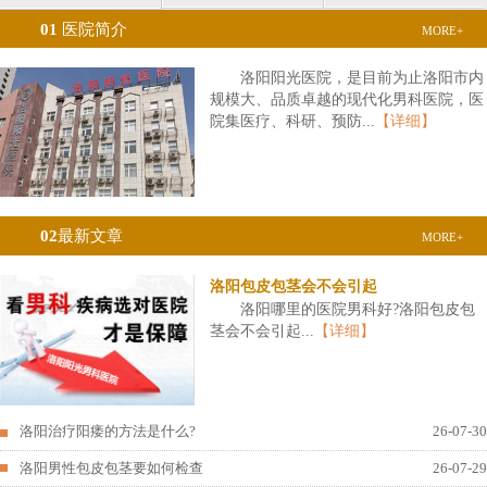
01
医院简介
MORE+
洛阳阳光医院，是目前为止洛阳市内
规模大、品质卓越的现代化男科医院，医
院集医疗、科研、预防...
【详细】
02
最新文章
MORE+
洛阳包皮包茎会不会引起
洛阳哪里的医院男科好?洛阳包皮包
茎会不会引起...
【详细】
洛阳治疗阳痿的方法是什么?
26-07-30
洛阳男性包皮包茎要如何检查
26-07-29