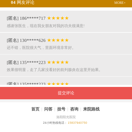
04
网友评论
MORE+
★★★★★
[匿名] 186*****717
感谢张医生，现在我女朋友对我的功夫很满意!
★★★★★
[匿名] 130*****626
还不错，医院很大气，里面环境非常好。
★★★★★
[匿名] 135*****223
效果很明显，走了几家没看好的前列腺炎在这里开始果。
★★★★★
[匿名] 135*****223
呵呵，就是屌，你们医院护士穿着挺漂亮的。
提交评论
★★★★★
[匿名] 155*****941
首页
|
问答
|
挂号
|
咨询
|
来院路线
万主任果然名不虚传，好，挺亲近和严谨。
洛阳阳光医院
24小时热线电话：
15837940750
★★★★★
[匿名] 180*****290