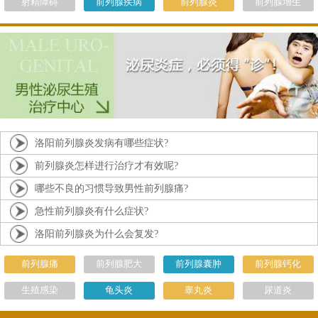
射精障碍
前列腺疾病
前列腺炎
前列腺增生
洛阳前列腺炎发病有哪些症状?
前列腺炎怎样进行治疗才有效呢?
哪些不良的习惯导致男性前列腺痛?
急性前列腺炎有什么症状?
洛阳前列腺炎为什么会复发?
前列腺痛
前列腺肥大
前列腺囊肿
前列腺钙化
生殖感染
龟头炎
睾丸炎
尿道炎