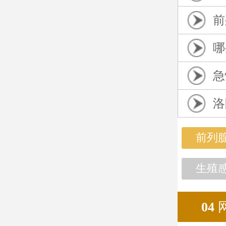
前
哪
急
洛
前列
生殖
04