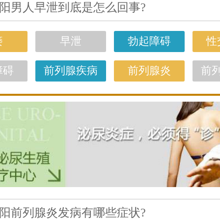
阳男人早泄到底是怎么回事?
痿
早泄
勃起障碍
性
障碍
前列腺疾病
前列腺炎
前
阳前列腺炎发病有哪些症状?