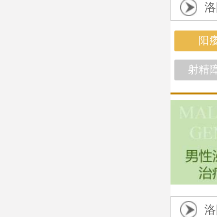
洛
阳
射精
洛