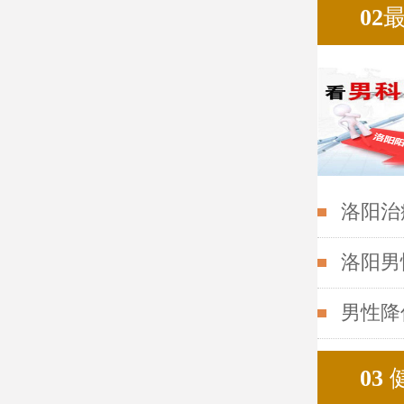
02
洛阳治
洛阳男
男性降
03