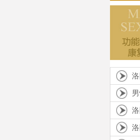
洛
男
洛
洛