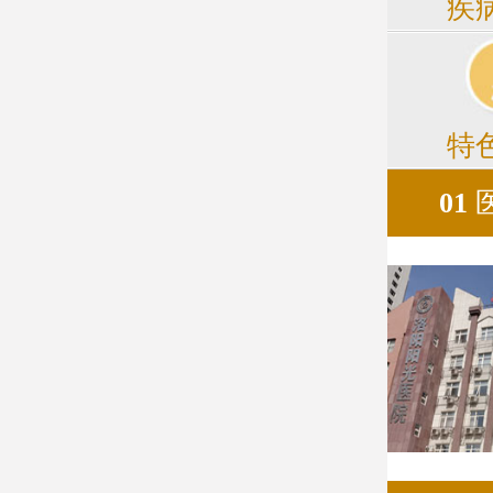
疾
特
01