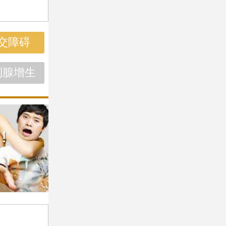
交障碍
列腺增生