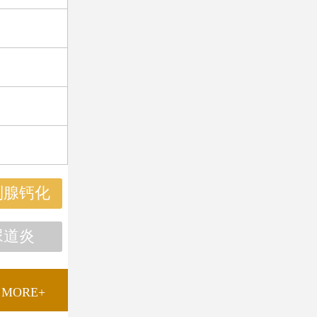
列腺钙化
尿道炎
MORE+