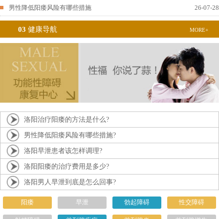
男性降低阳痿风险有哪些措施
26-07-28
03
健康导航
MORE+
洛阳治疗阳痿的方法是什么?
男性降低阳痿风险有哪些措施?
洛阳早泄患者该怎样调理?
洛阳阳痿的治疗费用是多少?
洛阳男人早泄到底是怎么回事?
阳痿
早泄
勃起障碍
性交障碍