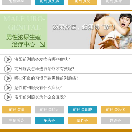
射精障碍
前列腺疾病
前列腺炎
前列腺增生
洛阳前列腺炎发病有哪些症状?
前列腺炎怎样进行治疗才有效呢?
哪些不良的习惯导致男性前列腺痛?
急性前列腺炎有什么症状?
洛阳前列腺炎为什么会复发?
前列腺痛
前列腺肥大
前列腺囊肿
前列腺钙化
生殖感染
龟头炎
睾丸炎
尿道炎