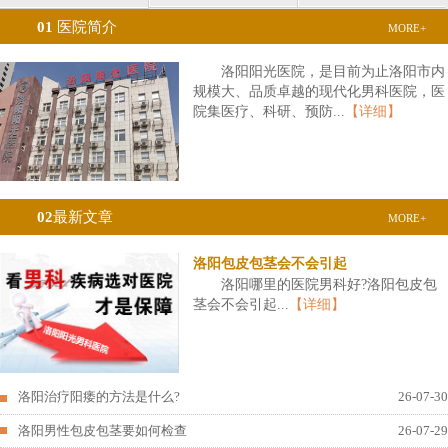
01
医院简介
MORE+
洛阳阳光医院，是目前为止洛阳市内
规模大、品质卓越的现代化男科医院，医
院集医疗、科研、预防...
【详细】
02
最新文章
MORE+
洛阳包皮包茎会不会引起
洛阳哪里的医院男科好?洛阳包皮包
茎会不会引起...
【详细】
洛阳治疗阳痿的方法是什么?
26-07-30
洛阳男性包皮包茎要如何检查
26-07-29