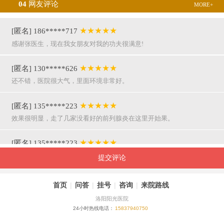
04
网友评论
MORE+
★★★★★
[匿名] 186*****717
感谢张医生，现在我女朋友对我的功夫很满意!
★★★★★
[匿名] 130*****626
还不错，医院很大气，里面环境非常好。
★★★★★
[匿名] 135*****223
效果很明显，走了几家没看好的前列腺炎在这里开始果。
★★★★★
[匿名] 135*****223
呵呵，就是屌，你们医院护士穿着挺漂亮的。
提交评论
★★★★★
[匿名] 155*****941
首页
|
问答
|
挂号
|
咨询
|
来院路线
万主任果然名不虚传，好，挺亲近和严谨。
洛阳阳光医院
24小时热线电话：
15837940750
★★★★★
[匿名] 180*****290