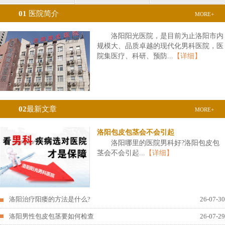
01
医院简介
MORE+
洛阳阳光医院，是目前为止洛阳市内
规模大、品质卓越的现代化男科医院，医
院集医疗、科研、预防...
【详细】
02
最新文章
MORE+
洛阳包皮包茎会不会引起
洛阳哪里的医院男科好?洛阳包皮包
茎会不会引起...
【详细】
洛阳治疗阳痿的方法是什么?
26-07-30
洛阳男性包皮包茎要如何检查
26-07-29