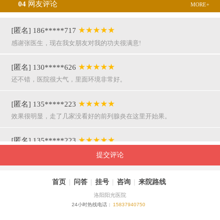
04
网友评论
MORE+
★★★★★
[匿名] 186*****717
感谢张医生，现在我女朋友对我的功夫很满意!
★★★★★
[匿名] 130*****626
还不错，医院很大气，里面环境非常好。
★★★★★
[匿名] 135*****223
效果很明显，走了几家没看好的前列腺炎在这里开始果。
★★★★★
[匿名] 135*****223
呵呵，就是屌，你们医院护士穿着挺漂亮的。
提交评论
★★★★★
[匿名] 155*****941
首页
|
问答
|
挂号
|
咨询
|
来院路线
万主任果然名不虚传，好，挺亲近和严谨。
洛阳阳光医院
24小时热线电话：
15837940750
★★★★★
[匿名] 180*****290