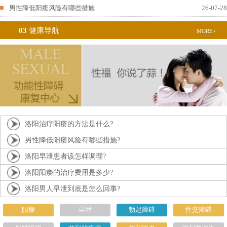
男性降低阳痿风险有哪些措施
26-07-28
03
健康导航
MORE+
洛阳治疗阳痿的方法是什么?
男性降低阳痿风险有哪些措施?
洛阳早泄患者该怎样调理?
洛阳阳痿的治疗费用是多少?
洛阳男人早泄到底是怎么回事?
阳痿
早泄
勃起障碍
性交障碍