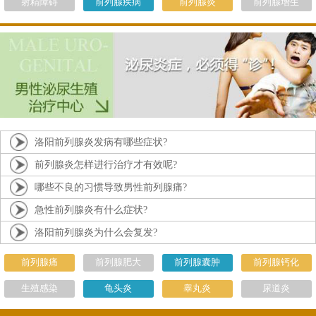
射精障碍
前列腺疾病
前列腺炎
前列腺增生
洛阳前列腺炎发病有哪些症状?
前列腺炎怎样进行治疗才有效呢?
哪些不良的习惯导致男性前列腺痛?
急性前列腺炎有什么症状?
洛阳前列腺炎为什么会复发?
前列腺痛
前列腺肥大
前列腺囊肿
前列腺钙化
生殖感染
龟头炎
睾丸炎
尿道炎