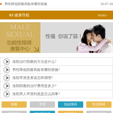
男性降低阳痿风险有哪些措施
26-07-28
03
健康导航
MORE+
洛阳治疗阳痿的方法是什么?
男性降低阳痿风险有哪些措施?
洛阳早泄患者该怎样调理?
洛阳阳痿的治疗费用是多少?
洛阳男人早泄到底是怎么回事?
阳痿
早泄
勃起障碍
性交障碍