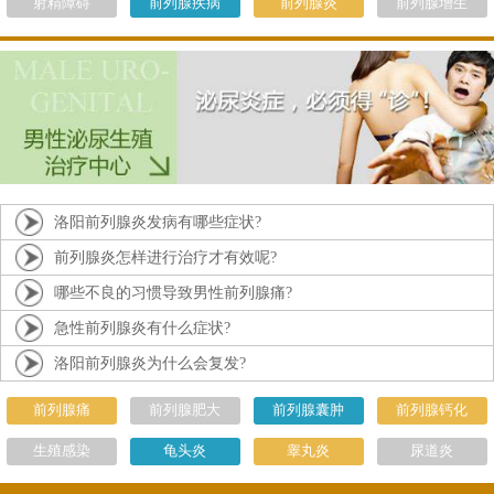
射精障碍
前列腺疾病
前列腺炎
前列腺增生
洛阳前列腺炎发病有哪些症状?
前列腺炎怎样进行治疗才有效呢?
哪些不良的习惯导致男性前列腺痛?
急性前列腺炎有什么症状?
洛阳前列腺炎为什么会复发?
前列腺痛
前列腺肥大
前列腺囊肿
前列腺钙化
生殖感染
龟头炎
睾丸炎
尿道炎