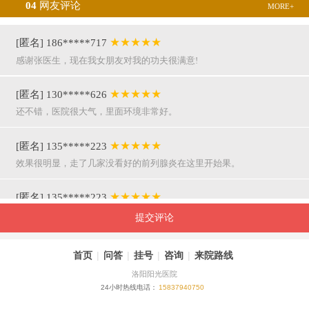
04
网友评论
MORE+
★★★★★
[匿名] 186*****717
感谢张医生，现在我女朋友对我的功夫很满意!
★★★★★
[匿名] 130*****626
还不错，医院很大气，里面环境非常好。
★★★★★
[匿名] 135*****223
效果很明显，走了几家没看好的前列腺炎在这里开始果。
★★★★★
[匿名] 135*****223
呵呵，就是屌，你们医院护士穿着挺漂亮的。
提交评论
★★★★★
[匿名] 155*****941
首页
|
问答
|
挂号
|
咨询
|
来院路线
万主任果然名不虚传，好，挺亲近和严谨。
洛阳阳光医院
24小时热线电话：
15837940750
★★★★★
[匿名] 180*****290