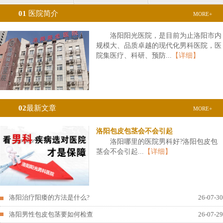
01
医院简介
MORE+
洛阳阳光医院，是目前为止洛阳市内
规模大、品质卓越的现代化男科医院，医
院集医疗、科研、预防...
【详细】
02
最新文章
MORE+
洛阳包皮包茎会不会引起
洛阳哪里的医院男科好?洛阳包皮包
茎会不会引起...
【详细】
洛阳治疗阳痿的方法是什么?
26-07-30
洛阳男性包皮包茎要如何检查
26-07-29