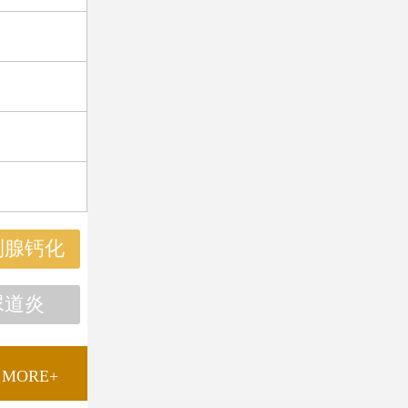
列腺钙化
尿道炎
MORE+