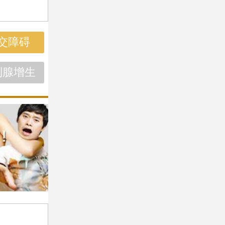
交障碍
列腺增生