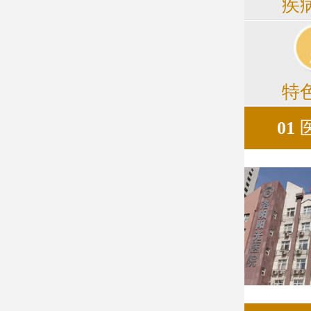
疾
特
01