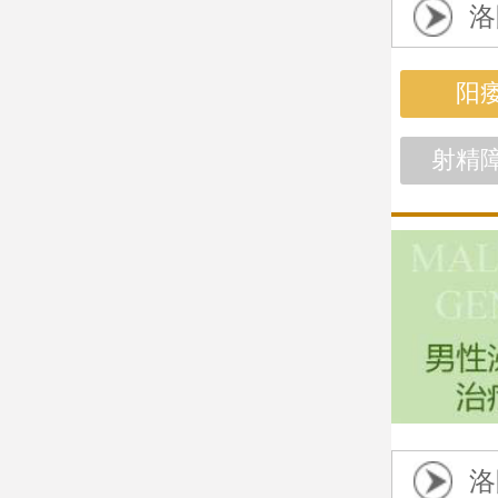
洛
阳
射精
洛