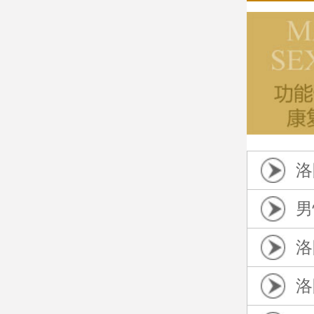
洛
男
洛
洛