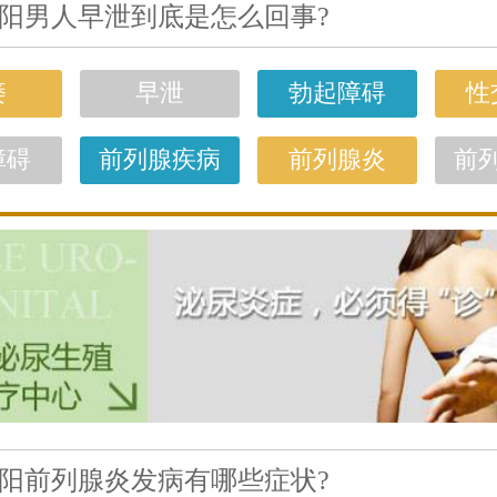
阳男人早泄到底是怎么回事?
痿
早泄
勃起障碍
性
障碍
前列腺疾病
前列腺炎
前
阳前列腺炎发病有哪些症状?