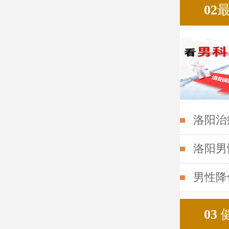
02
洛阳治
洛阳男
男性降
03