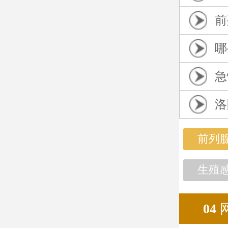
前
哪
急
洛
前列
生殖
04