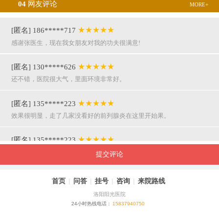
04
网友评论
MORE+
★★★★★
[匿名] 186*****717
感谢张医生，现在我女朋友对我的功夫很满意!
★★★★★
[匿名] 130*****626
还不错，医院很大气，里面环境非常好。
★★★★★
[匿名] 135*****223
效果很明显，走了几家没看好的前列腺炎在这里开始果。
★★★★★
[匿名] 135*****223
呵呵，就是屌，你们医院护士穿着挺漂亮的。
提交评论
★★★★★
[匿名] 155*****941
首页
|
问答
|
挂号
|
咨询
|
来院路线
万主任果然名不虚传，好，挺亲近和严谨。
洛阳阳光医院
24小时热线电话：
15837940750
★★★★★
[匿名] 180*****290