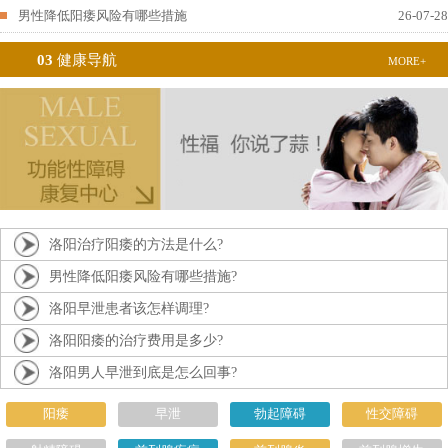
男性降低阳痿风险有哪些措施
26-07-28
03
健康导航
MORE+
洛阳治疗阳痿的方法是什么?
男性降低阳痿风险有哪些措施?
洛阳早泄患者该怎样调理?
洛阳阳痿的治疗费用是多少?
洛阳男人早泄到底是怎么回事?
阳痿
早泄
勃起障碍
性交障碍