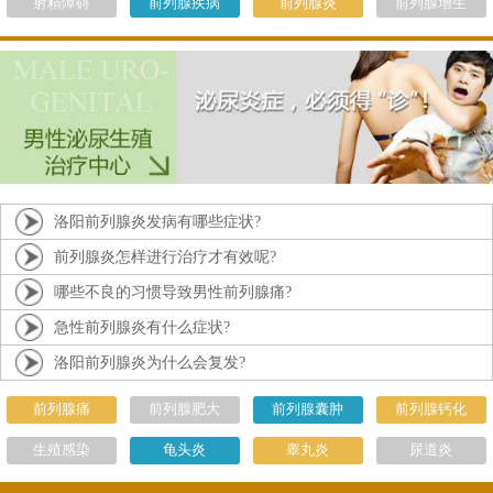
射精障碍
前列腺疾病
前列腺炎
前列腺增生
洛阳前列腺炎发病有哪些症状?
前列腺炎怎样进行治疗才有效呢?
哪些不良的习惯导致男性前列腺痛?
急性前列腺炎有什么症状?
洛阳前列腺炎为什么会复发?
前列腺痛
前列腺肥大
前列腺囊肿
前列腺钙化
生殖感染
龟头炎
睾丸炎
尿道炎