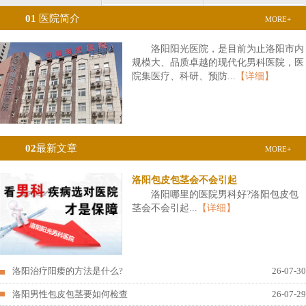
01
医院简介
MORE+
洛阳阳光医院，是目前为止洛阳市内
规模大、品质卓越的现代化男科医院，医
院集医疗、科研、预防...
【详细】
02
最新文章
MORE+
洛阳包皮包茎会不会引起
洛阳哪里的医院男科好?洛阳包皮包
茎会不会引起...
【详细】
洛阳治疗阳痿的方法是什么?
26-07-30
洛阳男性包皮包茎要如何检查
26-07-29