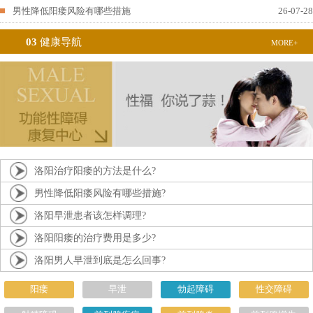
男性降低阳痿风险有哪些措施
26-07-28
03
健康导航
MORE+
洛阳治疗阳痿的方法是什么?
男性降低阳痿风险有哪些措施?
洛阳早泄患者该怎样调理?
洛阳阳痿的治疗费用是多少?
洛阳男人早泄到底是怎么回事?
阳痿
早泄
勃起障碍
性交障碍