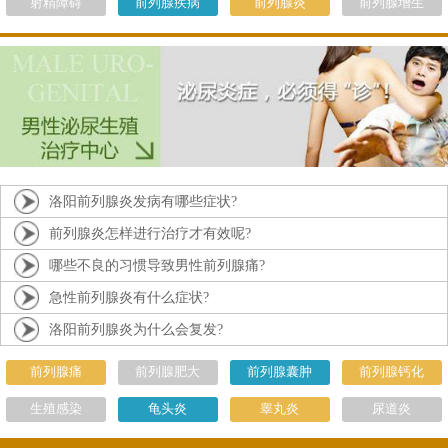
射精障碍
前列腺疾病
前列腺炎
前列腺增生
洛阳前列腺炎发病有哪些症状?
前列腺炎怎样进行治疗才有效呢?
哪些不良的习惯导致男性前列腺痛?
急性前列腺炎有什么症状?
洛阳前列腺炎为什么会复发?
前列腺痛
前列腺肥大
前列腺囊肿
前列腺钙化
生殖感染
龟头炎
睾丸炎
尿道炎