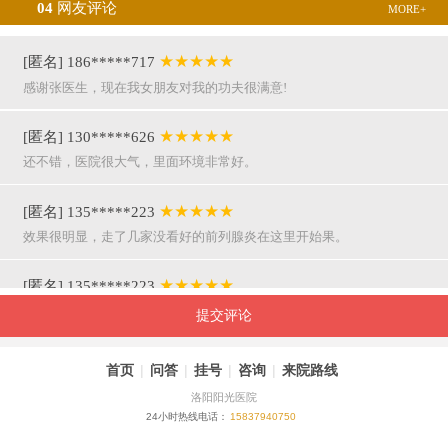
04
网友评论
MORE+
★★★★★
[匿名] 186*****717
感谢张医生，现在我女朋友对我的功夫很满意!
★★★★★
[匿名] 130*****626
还不错，医院很大气，里面环境非常好。
★★★★★
[匿名] 135*****223
效果很明显，走了几家没看好的前列腺炎在这里开始果。
★★★★★
[匿名] 135*****223
呵呵，就是屌，你们医院护士穿着挺漂亮的。
提交评论
★★★★★
[匿名] 155*****941
首页
|
问答
|
挂号
|
咨询
|
来院路线
万主任果然名不虚传，好，挺亲近和严谨。
洛阳阳光医院
24小时热线电话：
15837940750
★★★★★
[匿名] 180*****290