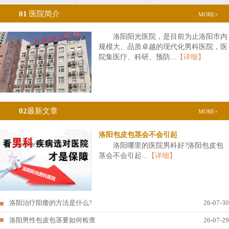
01
医院简介
MORE+
洛阳阳光医院，是目前为止洛阳市内
规模大、品质卓越的现代化男科医院，医
院集医疗、科研、预防...
【详细】
02
最新文章
MORE+
洛阳包皮包茎会不会引起
洛阳哪里的医院男科好?洛阳包皮包
茎会不会引起...
【详细】
洛阳治疗阳痿的方法是什么?
26-07-30
洛阳男性包皮包茎要如何检查
26-07-29