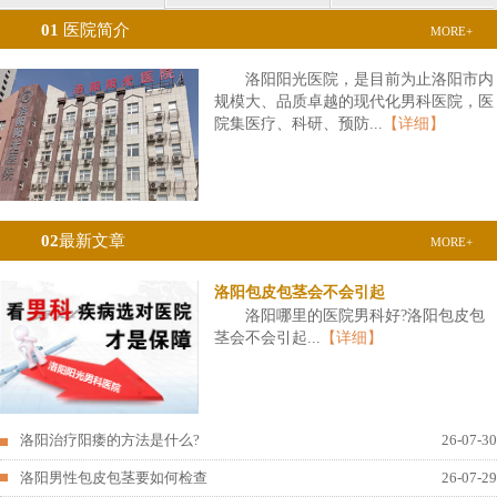
01
医院简介
MORE+
洛阳阳光医院，是目前为止洛阳市内
规模大、品质卓越的现代化男科医院，医
院集医疗、科研、预防...
【详细】
02
最新文章
MORE+
洛阳包皮包茎会不会引起
洛阳哪里的医院男科好?洛阳包皮包
茎会不会引起...
【详细】
洛阳治疗阳痿的方法是什么?
26-07-30
洛阳男性包皮包茎要如何检查
26-07-29