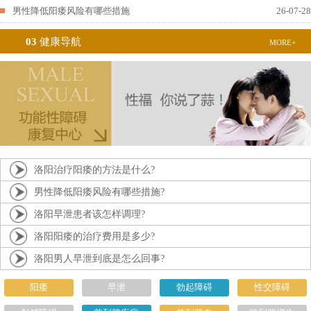
男性降低阳痿风险有哪些措施
26-07-28
03
健康导航
MORE+
洛阳治疗阳痿的方法是什么?
男性降低阳痿风险有哪些措施?
洛阳早泄患者该怎样调理?
洛阳阳痿的治疗费用是多少?
洛阳男人早泄到底是怎么回事?
阳痿
早泄
勃起障碍
性交障碍