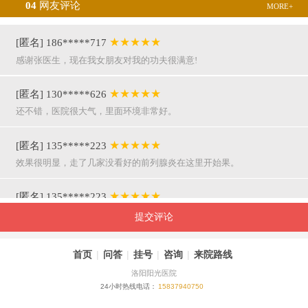
04
网友评论
MORE+
★★★★★
[匿名] 186*****717
感谢张医生，现在我女朋友对我的功夫很满意!
★★★★★
[匿名] 130*****626
还不错，医院很大气，里面环境非常好。
★★★★★
[匿名] 135*****223
效果很明显，走了几家没看好的前列腺炎在这里开始果。
★★★★★
[匿名] 135*****223
呵呵，就是屌，你们医院护士穿着挺漂亮的。
提交评论
★★★★★
[匿名] 155*****941
首页
|
问答
|
挂号
|
咨询
|
来院路线
万主任果然名不虚传，好，挺亲近和严谨。
洛阳阳光医院
24小时热线电话：
15837940750
★★★★★
[匿名] 180*****290