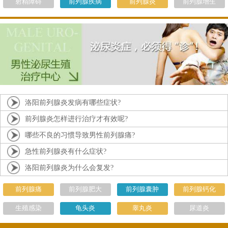
射精障碍
前列腺疾病
前列腺炎
前列腺增生
洛阳前列腺炎发病有哪些症状?
前列腺炎怎样进行治疗才有效呢?
哪些不良的习惯导致男性前列腺痛?
急性前列腺炎有什么症状?
洛阳前列腺炎为什么会复发?
前列腺痛
前列腺肥大
前列腺囊肿
前列腺钙化
生殖感染
龟头炎
睾丸炎
尿道炎