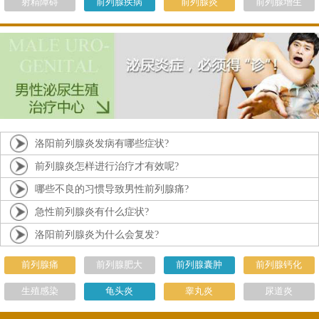
射精障碍
前列腺疾病
前列腺炎
前列腺增生
洛阳前列腺炎发病有哪些症状?
前列腺炎怎样进行治疗才有效呢?
哪些不良的习惯导致男性前列腺痛?
急性前列腺炎有什么症状?
洛阳前列腺炎为什么会复发?
前列腺痛
前列腺肥大
前列腺囊肿
前列腺钙化
生殖感染
龟头炎
睾丸炎
尿道炎