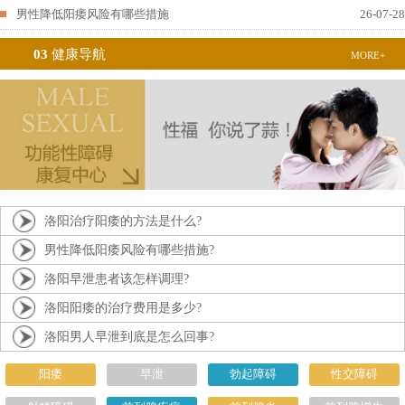
男性降低阳痿风险有哪些措施
26-07-28
03
健康导航
MORE+
洛阳治疗阳痿的方法是什么?
男性降低阳痿风险有哪些措施?
洛阳早泄患者该怎样调理?
洛阳阳痿的治疗费用是多少?
洛阳男人早泄到底是怎么回事?
阳痿
早泄
勃起障碍
性交障碍