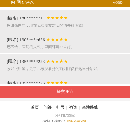
04
网友评论
MORE+
★★★★★
[匿名] 186*****717
感谢张医生，现在我女朋友对我的功夫很满意!
★★★★★
[匿名] 130*****626
还不错，医院很大气，里面环境非常好。
★★★★★
[匿名] 135*****223
效果很明显，走了几家没看好的前列腺炎在这里开始果。
★★★★★
[匿名] 135*****223
呵呵，就是屌，你们医院护士穿着挺漂亮的。
提交评论
★★★★★
[匿名] 155*****941
首页
|
问答
|
挂号
|
咨询
|
来院路线
万主任果然名不虚传，好，挺亲近和严谨。
洛阳阳光医院
24小时热线电话：
15837940750
★★★★★
[匿名] 180*****290