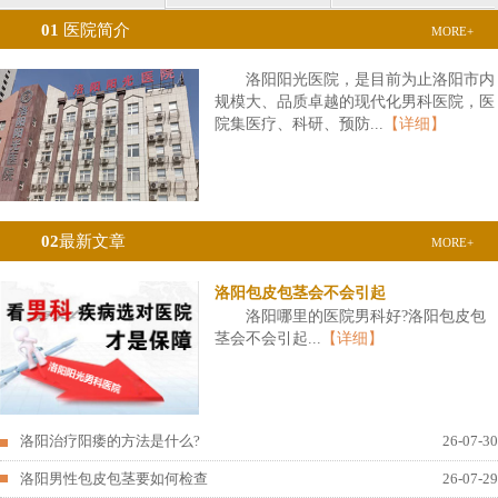
01
医院简介
MORE+
洛阳阳光医院，是目前为止洛阳市内
规模大、品质卓越的现代化男科医院，医
院集医疗、科研、预防...
【详细】
02
最新文章
MORE+
洛阳包皮包茎会不会引起
洛阳哪里的医院男科好?洛阳包皮包
茎会不会引起...
【详细】
洛阳治疗阳痿的方法是什么?
26-07-30
洛阳男性包皮包茎要如何检查
26-07-29