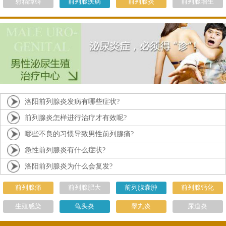
射精障碍
前列腺疾病
前列腺炎
前列腺增生
洛阳前列腺炎发病有哪些症状?
前列腺炎怎样进行治疗才有效呢?
哪些不良的习惯导致男性前列腺痛?
急性前列腺炎有什么症状?
洛阳前列腺炎为什么会复发?
前列腺痛
前列腺肥大
前列腺囊肿
前列腺钙化
生殖感染
龟头炎
睾丸炎
尿道炎