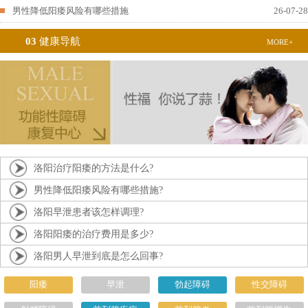
男性降低阳痿风险有哪些措施
26-07-28
03
健康导航
MORE+
洛阳治疗阳痿的方法是什么?
男性降低阳痿风险有哪些措施?
洛阳早泄患者该怎样调理?
洛阳阳痿的治疗费用是多少?
洛阳男人早泄到底是怎么回事?
阳痿
早泄
勃起障碍
性交障碍