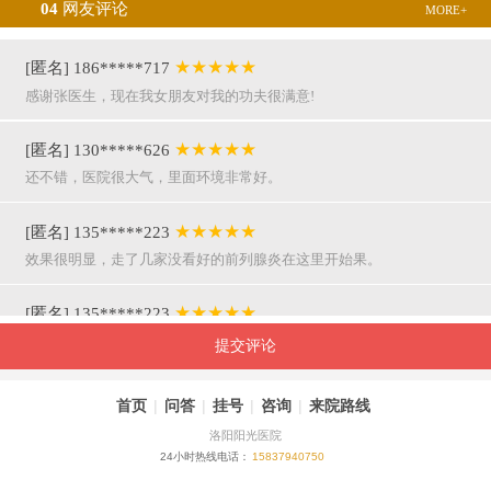
04
网友评论
MORE+
★★★★★
[匿名] 186*****717
感谢张医生，现在我女朋友对我的功夫很满意!
★★★★★
[匿名] 130*****626
还不错，医院很大气，里面环境非常好。
★★★★★
[匿名] 135*****223
效果很明显，走了几家没看好的前列腺炎在这里开始果。
★★★★★
[匿名] 135*****223
呵呵，就是屌，你们医院护士穿着挺漂亮的。
提交评论
★★★★★
[匿名] 155*****941
首页
|
问答
|
挂号
|
咨询
|
来院路线
万主任果然名不虚传，好，挺亲近和严谨。
洛阳阳光医院
24小时热线电话：
15837940750
★★★★★
[匿名] 180*****290