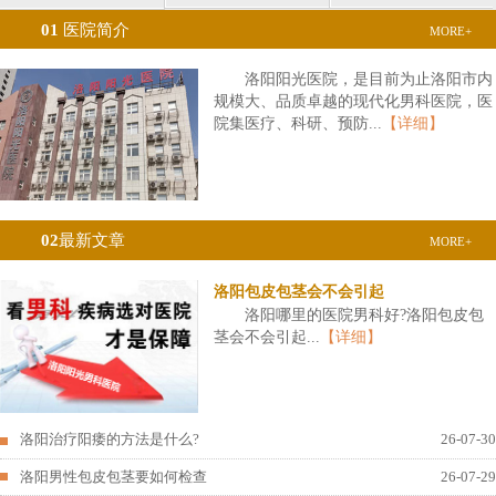
01
医院简介
MORE+
洛阳阳光医院，是目前为止洛阳市内
规模大、品质卓越的现代化男科医院，医
院集医疗、科研、预防...
【详细】
02
最新文章
MORE+
洛阳包皮包茎会不会引起
洛阳哪里的医院男科好?洛阳包皮包
茎会不会引起...
【详细】
洛阳治疗阳痿的方法是什么?
26-07-30
洛阳男性包皮包茎要如何检查
26-07-29