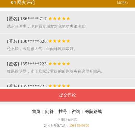
04
网友评论
MORE+
★★★★★
[匿名] 186*****717
感谢张医生，现在我女朋友对我的功夫很满意!
★★★★★
[匿名] 130*****626
还不错，医院很大气，里面环境非常好。
★★★★★
[匿名] 135*****223
效果很明显，走了几家没看好的前列腺炎在这里开始果。
★★★★★
[匿名] 135*****223
呵呵，就是屌，你们医院护士穿着挺漂亮的。
提交评论
★★★★★
[匿名] 155*****941
首页
|
问答
|
挂号
|
咨询
|
来院路线
万主任果然名不虚传，好，挺亲近和严谨。
洛阳阳光医院
24小时热线电话：
15837940750
★★★★★
[匿名] 180*****290