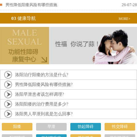
男性降低阳痿风险有哪些措施
26-07-28
03
健康导航
MORE+
洛阳治疗阳痿的方法是什么?
男性降低阳痿风险有哪些措施?
洛阳早泄患者该怎样调理?
洛阳阳痿的治疗费用是多少?
洛阳男人早泄到底是怎么回事?
阳痿
早泄
勃起障碍
性交障碍