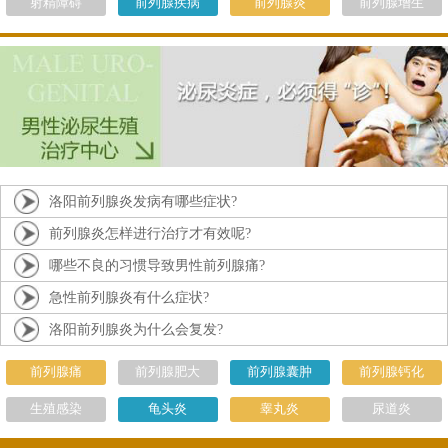
射精障碍
前列腺疾病
前列腺炎
前列腺增生
洛阳前列腺炎发病有哪些症状?
前列腺炎怎样进行治疗才有效呢?
哪些不良的习惯导致男性前列腺痛?
急性前列腺炎有什么症状?
洛阳前列腺炎为什么会复发?
前列腺痛
前列腺肥大
前列腺囊肿
前列腺钙化
生殖感染
龟头炎
睾丸炎
尿道炎