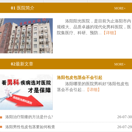
01
医院简介
MORE+
洛阳阳光医院，是目前为止洛阳市内
规模大、品质卓越的现代化男科医院，医
院集医疗、科研、预防...
【详细】
02
最新文章
MORE+
洛阳包皮包茎会不会引起
洛阳哪里的医院男科好?洛阳包皮包
茎会不会引起...
【详细】
洛阳治疗阳痿的方法是什么?
26-07-30
洛阳男性包皮包茎要如何检查
26-07-29