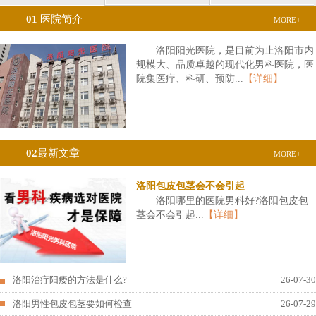
01
医院简介
MORE+
洛阳阳光医院，是目前为止洛阳市内
规模大、品质卓越的现代化男科医院，医
院集医疗、科研、预防...
【详细】
02
最新文章
MORE+
洛阳包皮包茎会不会引起
洛阳哪里的医院男科好?洛阳包皮包
茎会不会引起...
【详细】
洛阳治疗阳痿的方法是什么?
26-07-30
洛阳男性包皮包茎要如何检查
26-07-29