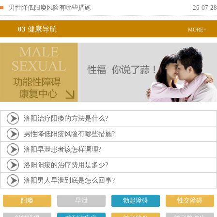
男性降低阳痿风险有哪些措施
26-07-28
03
健康导航
MORE+
洛阳治疗阳痿的方法是什么?
男性降低阳痿风险有哪些措施?
洛阳早泄患者该怎样调理?
洛阳阳痿的治疗费用是多少?
洛阳男人早泄到底是怎么回事?
阳痿
早泄
勃起障碍
性交障碍