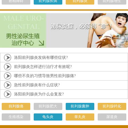
射精障碍
前列腺疾病
前列腺炎
前列腺增生
洛阳前列腺炎发病有哪些症状?
前列腺炎怎样进行治疗才有效呢?
哪些不良的习惯导致男性前列腺痛?
急性前列腺炎有什么症状?
洛阳前列腺炎为什么会复发?
前列腺痛
前列腺肥大
前列腺囊肿
前列腺钙化
生殖感染
龟头炎
睾丸炎
尿道炎