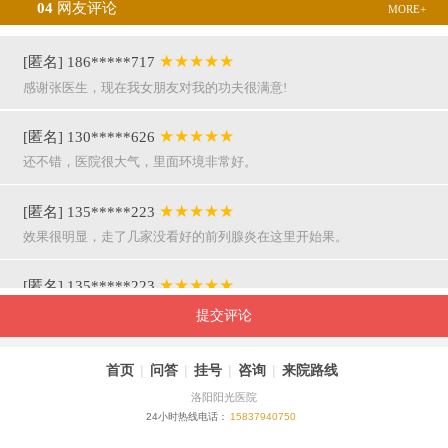
04
网友评论
MORE+
★★★★★
[匿名] 186*****717
感谢张医生，现在我女朋友对我的功夫很满意!
★★★★★
[匿名] 130*****626
还不错，医院很大气，里面环境非常好。
★★★★★
[匿名] 135*****223
效果很明显，走了几家没看好的前列腺炎在这里开始果。
★★★★★
[匿名] 135*****223
呵呵，就是屌，你们医院护士穿着挺漂亮的。
提交评论
★★★★★
[匿名] 155*****941
首页
|
问答
|
挂号
|
咨询
|
来院路线
万主任果然名不虚传，好，挺亲近和严谨。
洛阳阳光医院
24小时热线电话：
15837940750
★★★★★
[匿名] 180*****290