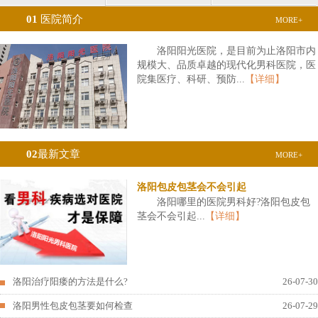
01
医院简介
MORE+
洛阳阳光医院，是目前为止洛阳市内
规模大、品质卓越的现代化男科医院，医
院集医疗、科研、预防...
【详细】
02
最新文章
MORE+
洛阳包皮包茎会不会引起
洛阳哪里的医院男科好?洛阳包皮包
茎会不会引起...
【详细】
洛阳治疗阳痿的方法是什么?
26-07-30
洛阳男性包皮包茎要如何检查
26-07-29