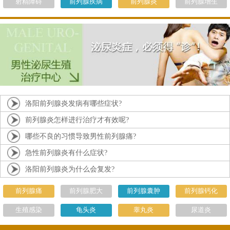
射精障碍
前列腺疾病
前列腺炎
前列腺增生
洛阳前列腺炎发病有哪些症状?
前列腺炎怎样进行治疗才有效呢?
哪些不良的习惯导致男性前列腺痛?
急性前列腺炎有什么症状?
洛阳前列腺炎为什么会复发?
前列腺痛
前列腺肥大
前列腺囊肿
前列腺钙化
生殖感染
龟头炎
睾丸炎
尿道炎