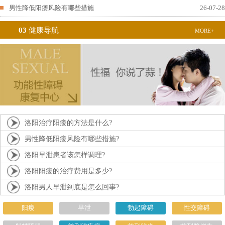
男性降低阳痿风险有哪些措施
26-07-28
03
健康导航
MORE+
洛阳治疗阳痿的方法是什么?
男性降低阳痿风险有哪些措施?
洛阳早泄患者该怎样调理?
洛阳阳痿的治疗费用是多少?
洛阳男人早泄到底是怎么回事?
阳痿
早泄
勃起障碍
性交障碍