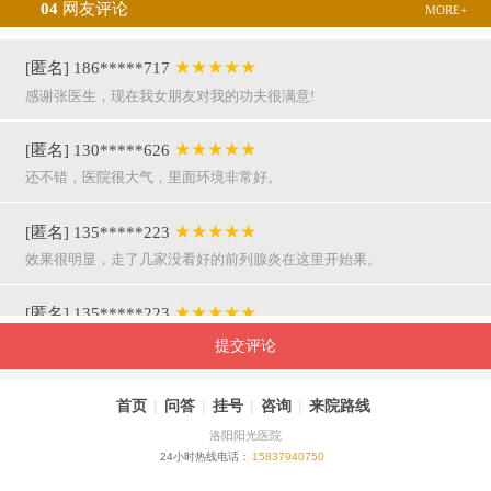
04
网友评论
MORE+
★★★★★
[匿名] 186*****717
感谢张医生，现在我女朋友对我的功夫很满意!
★★★★★
[匿名] 130*****626
还不错，医院很大气，里面环境非常好。
★★★★★
[匿名] 135*****223
效果很明显，走了几家没看好的前列腺炎在这里开始果。
★★★★★
[匿名] 135*****223
呵呵，就是屌，你们医院护士穿着挺漂亮的。
提交评论
★★★★★
[匿名] 155*****941
首页
|
问答
|
挂号
|
咨询
|
来院路线
万主任果然名不虚传，好，挺亲近和严谨。
洛阳阳光医院
24小时热线电话：
15837940750
★★★★★
[匿名] 180*****290