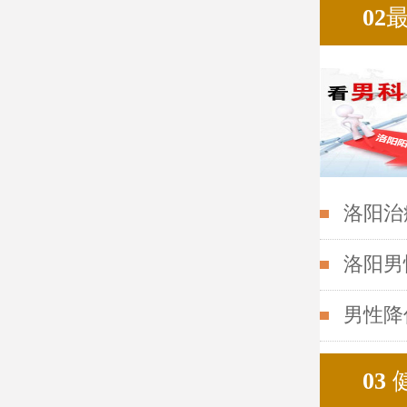
02
洛阳治
洛阳男
男性降
03