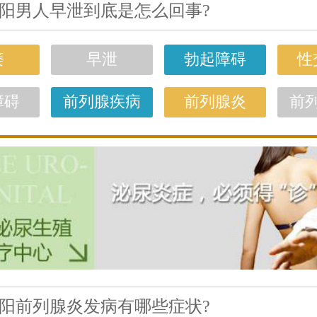
阳男人早泄到底是怎么回事?
痿
早泄
勃起障碍
性
障碍
前列腺疾病
前列腺炎
前
阳前列腺炎发病有哪些症状?