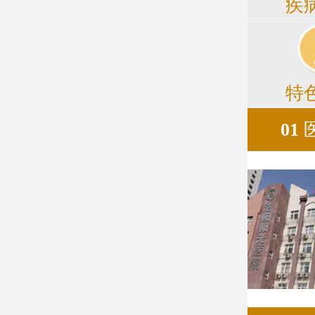
疾
特
01