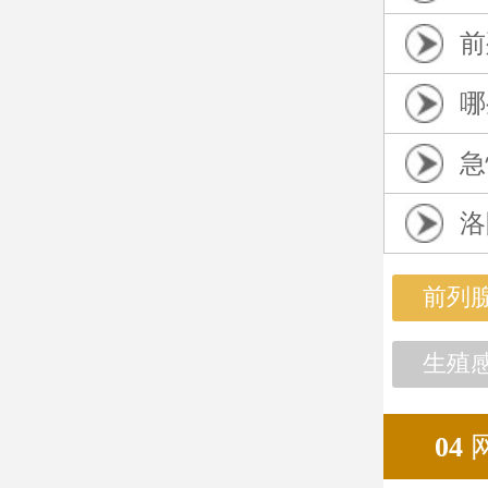
前
哪
急
洛
前列
生殖
04