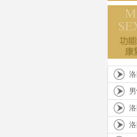
洛
男
洛
洛