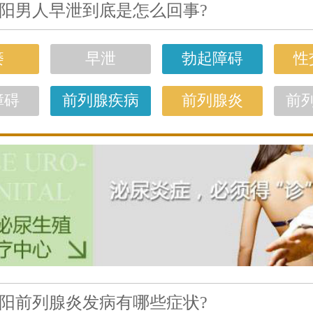
阳男人早泄到底是怎么回事?
痿
早泄
勃起障碍
性
障碍
前列腺疾病
前列腺炎
前
阳前列腺炎发病有哪些症状?