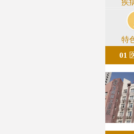
疾
特
01