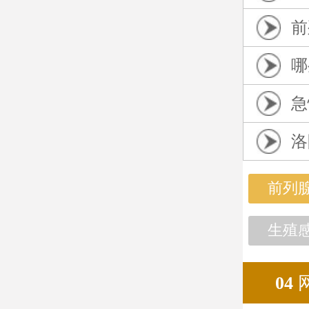
前
哪
急
洛
前列
生殖
04