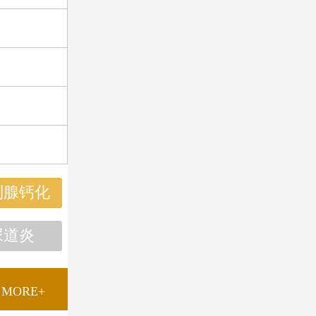
列腺钙化
尿道炎
MORE+