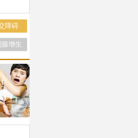
交障碍
列腺增生