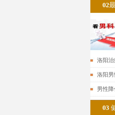
02
洛阳治
洛阳男
男性降
03