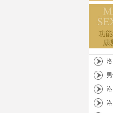
洛
男
洛
洛