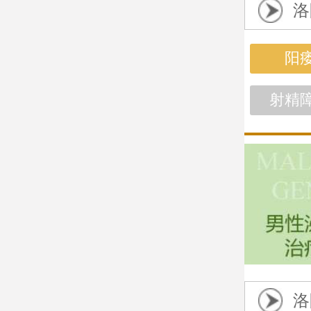
洛
阳
射精
洛